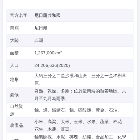
官方名字
尼日爾共和國
簡寫
尼日爾
大陸
非洲
面積
1,267,000km²
人口
24,206,636(2020)
大約三分之二是沙漠和山脈，三分之一是稀樹草
地形
原。
炎熱、乾燥、多塵；位於最南端的熱帶地區。六
氣候
月至九月為雨季。
自然資
鈾、煤、鐵礦石、錫、磷酸鹽、黃金、石油。
源:
小米、高粱、大米、玉米、水果、蔬菜、棉花、
農產品:
花生、木薯、豇豆。
鈾礦開採、水泥、磚塊、紡織、食品加工、化學