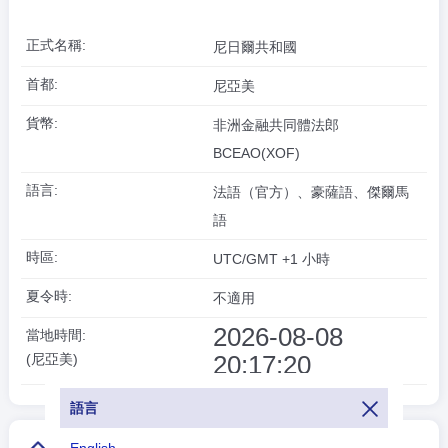
正式名稱:
尼日爾共和國
首都:
尼亞美
貨幣:
非洲金融共同體法郎
BCEAO(XOF)
語言:
法語（官方）、豪薩語、傑爾馬
語
時區:
UTC/GMT +1 小時
夏令時:
不適用
2026-08-08
當地時間:
20:17:20
(尼亞美)
語言
English