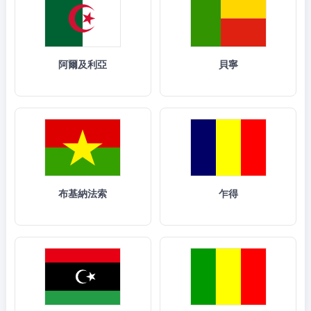
阿爾及利亞
貝寧
布基納法索
乍得