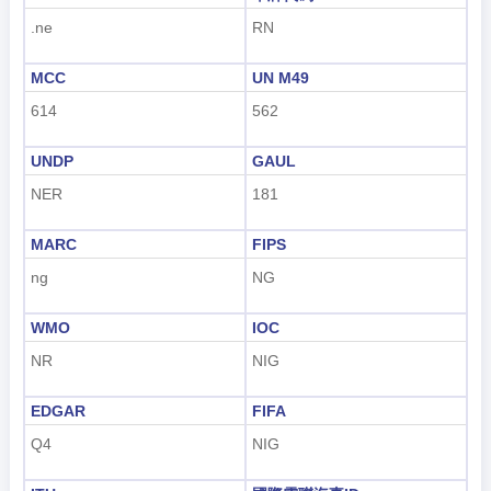
.ne
RN
Indonesian
MCC
UN M49
한국어
614
562
हिंदी
UNDP
GAUL
NER
181
MARC
FIPS
ng
NG
WMO
IOC
NR
NIG
EDGAR
FIFA
Q4
NIG