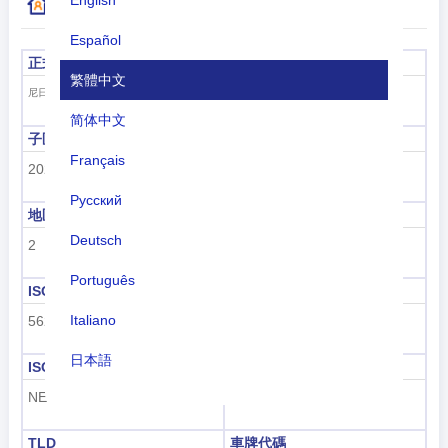
更多國家/地區代碼信息
Español
正式名稱
首都
繁體中文
尼亞美
尼日爾共和國
简体中文
子區域代碼
子區域名稱
Français
202
撒哈拉以南非洲
Русский
地區代碼
地區名稱
Deutsch
2
非洲
Português
ISO 3166-1數字
ISO 3166-1-Alpha-2
Italiano
562
NE
日本語
ISO 3166-1-Alpha-3
撥號代碼
NER
+227
Nederlands
tiếng Việt
TLD
車牌代碼