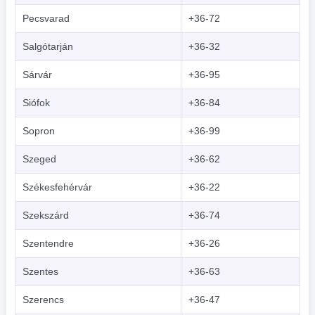
Pecsvarad
+36-72
Salgótarján
+36-32
Sárvár
+36-95
Siófok
+36-84
Sopron
+36-99
Szeged
+36-62
Székesfehérvár
+36-22
Szekszárd
+36-74
Szentendre
+36-26
Szentes
+36-63
Szerencs
+36-47