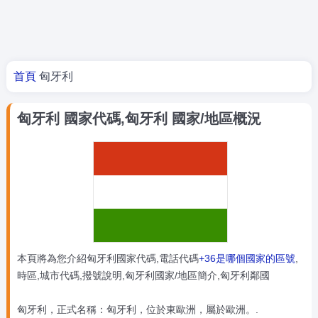
你在這裡
首頁
匈牙利
匈牙利 國家代碼,匈牙利 國家/地區概況
本頁將為您介紹匈牙利國家代碼,電話代碼
+36是哪個國家的區號
,
時區,城市代碼,撥號說明,匈牙利國家/地區簡介,匈牙利鄰國
匈牙利，正式名稱：匈牙利，位於東歐洲，屬於歐洲。.