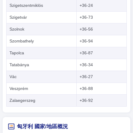
Szigetszentmiklós
+36-24
Szigetvár
+36-73
Szolnok
+36-56
Szombathely
+36-94
Tapolca
+36-87
Tatabánya
+36-34
Vác
+36-27
Veszprém
+36-88
Zalaegerszeg
+36-92
匈牙利 國家/地區概況