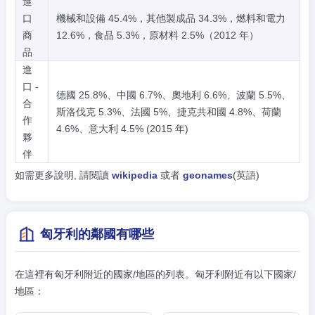
進
口
機械和設備 45.4%，其他製成品 34.3%，燃料和電力
商
12.6%，食品 5.3%，原材料 2.5%（2012 年）
品
進
口 -
德國 25.8%、中國 6.7%、奧地利 6.6%、波蘭 5.5%、
合
斯洛伐克 5.3%、法國 5%、捷克共和國 4.8%、荷蘭
作
4.6%、意大利 4.5% (2015 年)
夥
伴
如需更多說明, 請閱讀
wikipedia
或者
geonames
(英語)
匈牙利的鄰國有哪些
在這裡有匈牙利附近的國家/地區的列表。匈牙利附近有以下國家/
地區：