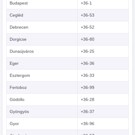
Budapest
+36-1
Cegléd
+36-53
Debrecen
+36-52
Dorgicse
+36-80
Dunaújváros
+36-25
Eger
+36-36
Esztergom
+36-33
Fertoboz
+36-99
Gödöllo
+36-28
Gyöngyös
+36-37
Gyor
+36-96