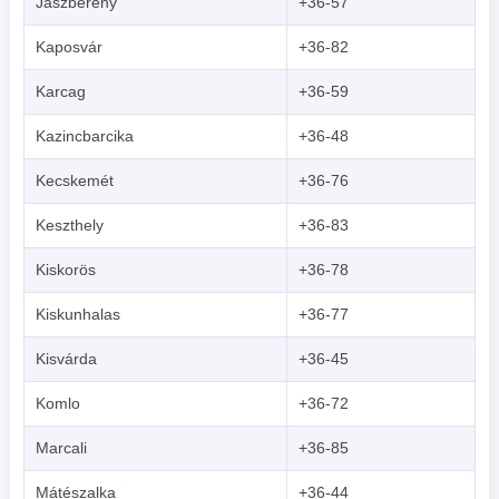
Jászberény
+36-57
Kaposvár
+36-82
Karcag
+36-59
Kazincbarcika
+36-48
Kecskemét
+36-76
Keszthely
+36-83
Kiskorös
+36-78
Kiskunhalas
+36-77
Kisvárda
+36-45
Komlo
+36-72
Marcali
+36-85
Mátészalka
+36-44