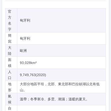
官
方
匈牙利
名
字
簡
匈牙利
寫
大
歐洲
陸
面
93,028km²
積
人
9,749,763(2020)
口
地
大部分地區平坦，北部、東北部和巴拉頓湖以北有低
形
山。
氣
溫帶；冬季寒冷、多雲、潮濕；溫暖的夏天。
候
自