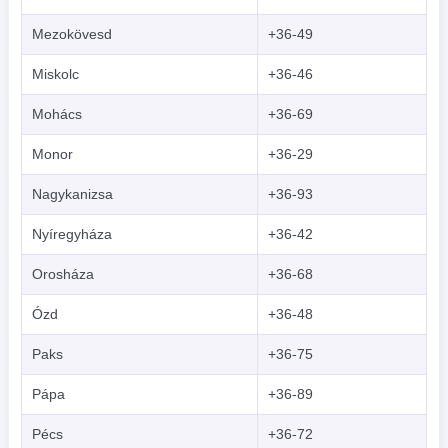
Mezokövesd
+36-49
Miskolc
+36-46
Mohács
+36-69
Monor
+36-29
Nagykanizsa
+36-93
Nyíregyháza
+36-42
Orosháza
+36-68
Ózd
+36-48
Paks
+36-75
Pápa
+36-89
Pécs
+36-72