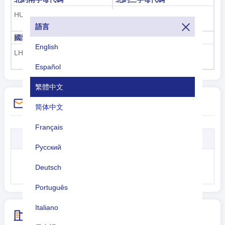
HU
HUN
語言
國際民航組織機場代碼
國際民航組織飛機代碼
English
LH
HA-
Español
繁體中文
撥號說明
简体中文
Français
IDD
國家代碼
城市代碼
電話號碼
Русский
+
36
---
----
Deutsch
Português
Italiano
匈牙利 城市代碼