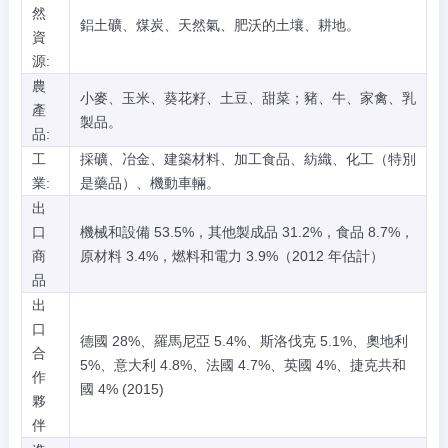
然
鋁土礦、煤炭、天然氣、肥沃的土壤、耕地。
資
源:
農
小麥、玉米、葵花籽、土豆、甜菜；豬、牛、家禽、乳
產
製品。
品:
工
採礦、冶金、建築材料、加工食品、紡織、化工（特別
業:
是藥品）、機動車輛。
出
口
機械和設備 53.5%，其他製成品 31.2%，食品 8.7%，
商
原材料 3.4%，燃料和電力 3.9%（2012 年估計）
品
出
口
德國 28%、羅馬尼亞 5.4%、斯洛伐克 5.1%、奧地利
合
5%、意大利 4.8%、法國 4.7%、英國 4%、捷克共和
作
國 4% (2015)
夥
伴