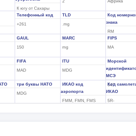
2
Африка
К югу от Сахары
Телефонный код
TLD
Код номерно
знака
+261
.mg
RM
GAUL
MARC
FIPS
150
mg
MA
FIFA
ITU
Морской
идентификат
MAD
MDG
МСЭ
АТО
три буквы НАТО
ИКАО код
Код самолет
647
аэропорта
ИКАО
MDG
FMM, FMN, FMS
5R-