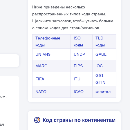
Ниже приведены несколько
распространенных типов кода страны.
Щелкните заголовок, чтобы узнать больше
о списке кодов для стран/регионов.
Телефонные
ISO
TLD
коды
коды
коды
UN M49
UNDP
GAUL
MARC
FIPS
IOC
GS1
FIFA
ITU
GTIN
NATO
ICAO
капитал
сом,
Код страны по континентам
ая