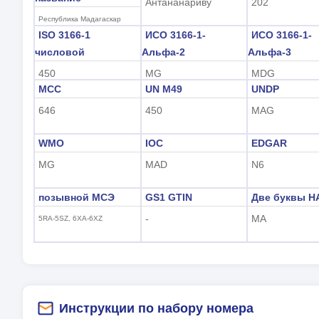
Антананариву
202
Республика Мадагаскар
ISO 3166-1
ИСО 3166-1-
ИСО 3166-1-
числовой
Альфа-2
Альфа-3
450
MG
MDG
MCC
UN M49
UNDP
646
450
MAG
WMO
IOC
EDGAR
MG
MAD
N6
позывной МСЭ
GS1 GTIN
Две буквы Н
-
MA
5RA-5SZ, 6XA-6XZ
Инструкции по набору номера