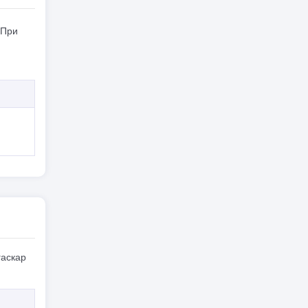
 При
гаскар