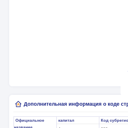
Ва
Яз
Ча
Ле
Ме
(А
Дополнительная информация о коде ст
Официальное
капитал
Код субреги
название