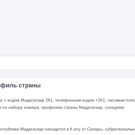
офиль страны
ас с кодом Мадагаскар 261, телефонным кодом +261, часовым поя
и по набору номера, профилем страны Мадагаскар, соседями
спублика Мадагаскар находится в К югу от Сахары, субрегиональн