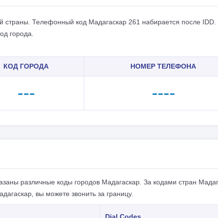
гой страны. Телефонный код Мадагаскар 261 набирается после IDD.
од города.
КОД ГОРОДА
НОМЕР ТЕЛЕФОНА
---
----
азаны различные коды городов Мадагаскар. За кодами стран Мада
дагаскар, вы можете звонить за границу.
Dial Codes