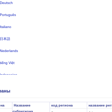
Deutsch
люта:
малагасийский ариари(MGA)
ыки:
Português
французский (официальный),
малагасийский (официальный),
Italiano
английский
совой пояс:
UTC/GMT +3 Часы
日本語
тнее время:
Непригодный
Nederlands
2026-08-09 11:53:55
стное время:
tiếng Việt
нтананариву)
Indonesian
한국어
раны
हिंदी
она
Название
код региона
название ре
субрегиона