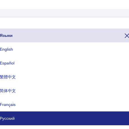
Языки
вы хотите позвонить в Мадагаскар из другой страны, вы можете сд
 (код набора, телефонный код или телефонный код Мадагаскар
English
нтернет-домены конкретной страны для Мадагаскар заканчиваются 
GA).
Español
繁體中文
Три буквы ISO
TLD
MDG
.mg
简体中文
Français
ициальное название:
Республика Мадагаскар
Русский
итал:
Антананариву