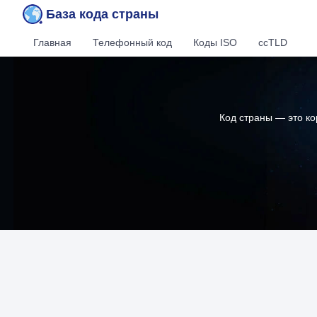
База кода страны
Главная
Телефонный код
Коды ISO
ccTLD
Код страны — это к