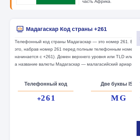
часть Африка.
Мадагаскар Код страны +261
Телефонный код страны Мадагаскар — это номер 261. Если 
это, набрав номер 261 перед полным телефонным номером
начинается с +261). Домен верхнего уровня или TLD или И
а название валюты Мадагаскар — малагасийский ариари(M
Телефонный код
Две буквы ISO
261
MG
+
Оф
кап