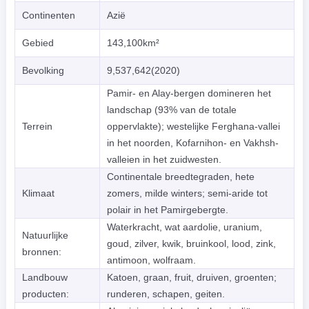
Continenten
Azië
Gebied
143,100km²
Bevolking
9,537,642(2020)
Pamir- en Alay-bergen domineren het
landschap (93% van de totale
Terrein
oppervlakte); westelijke Ferghana-vallei
in het noorden, Kofarnihon- en Vakhsh-
valleien in het zuidwesten.
Continentale breedtegraden, hete
Klimaat
zomers, milde winters; semi-aride tot
polair in het Pamirgebergte.
Waterkracht, wat aardolie, uranium,
Natuurlijke
goud, zilver, kwik, bruinkool, lood, zink,
bronnen:
antimoon, wolfraam.
Landbouw
Katoen, graan, fruit, druiven, groenten;
producten:
runderen, schapen, geiten.