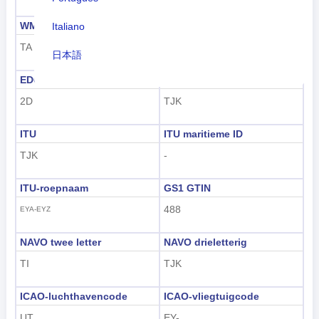
WMO
IOC
Italiano
TA
TJK
日本語
EDGAR
FIFA
Nederlands
2D
TJK
tiếng Việt
ITU
ITU maritieme ID
Indonesian
TJK
-
한국어
ITU-roepnaam
GS1 GTIN
हिंदी
488
EYA-EYZ
NAVO twee letter
NAVO drieletterig
TI
TJK
ICAO-luchthavencode
ICAO-vliegtuigcode
UT
EY-