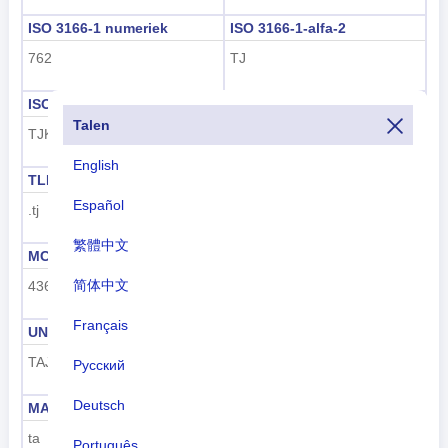
ISO 3166-1 numeriek
ISO 3166-1-alfa-2
762
TJ
ISO 3166-1-Alpha-3
Netnummer
Talen
TJK
+992
English
TLD
Nummerplaat code
Español
.tj
TJ
繁體中文
MCC
UN M49
简体中文
436
762
Français
UNDP
GAUL
TAJ
239
Русский
Deutsch
MARC
FIPS
ta
TI
Português