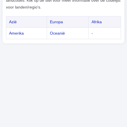
landcodes. Klik op de titel voor meer informatie over de codelijst
voor landen/regio's.
Azië
Europa
Afrika
Amerika
Oceanië
-