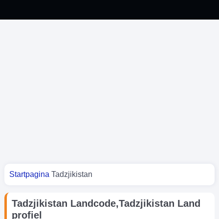
Je bent hier
Startpagina
Tadzjikistan
Tadzjikistan Landcode,Tadzjikistan Land
profiel