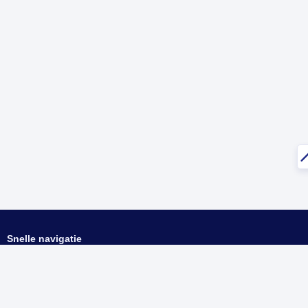
Snelle navigatie
Home
Kielcode
ISO-codes
ccTLD
Over ons