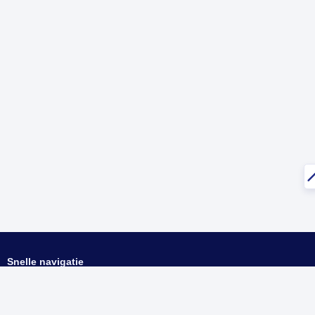
Snelle navigatie
Home
Kielcode
ISO-codes
ccTLD