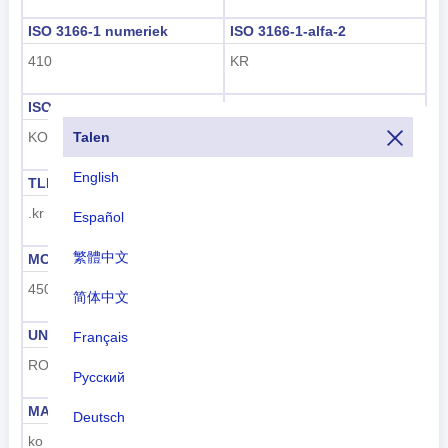
ISO 3166-1 numeriek
ISO 3166-1-alfa-2
410
KR
ISO 3166-1-Alpha-3
Netnummer
Talen
KOR
+82
English
TLD
Nummerplaat code
.kr
ROK
Español
繁體中文
MCC
UN M49
450
410
简体中文
UNDP
GAUL
Français
ROK
202
Русский
MARC
FIPS
Deutsch
ko
KS