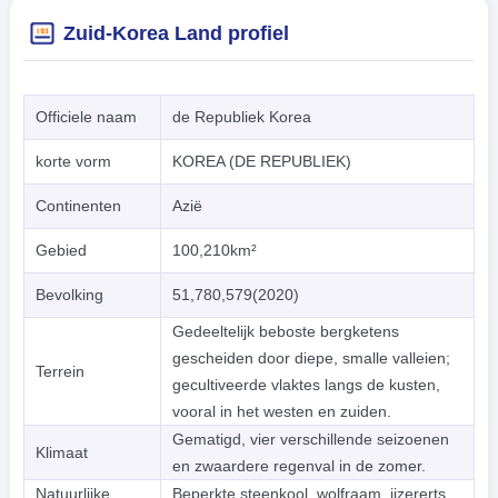
Zuid-Korea Land profiel
Officiele naam
de Republiek Korea
korte vorm
KOREA (DE REPUBLIEK)
Continenten
Azië
Gebied
100,210km²
Bevolking
51,780,579(2020)
Gedeeltelijk beboste bergketens
gescheiden door diepe, smalle valleien;
Terrein
gecultiveerde vlaktes langs de kusten,
vooral in het westen en zuiden.
Gematigd, vier verschillende seizoenen
Klimaat
en zwaardere regenval in de zomer.
Natuurlijke
Beperkte steenkool, wolfraam, ijzererts,