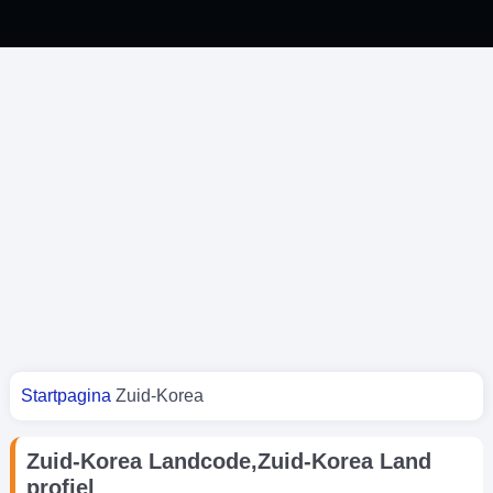
Je bent hier
Startpagina
Zuid-Korea
Zuid-Korea Landcode,Zuid-Korea Land
profiel