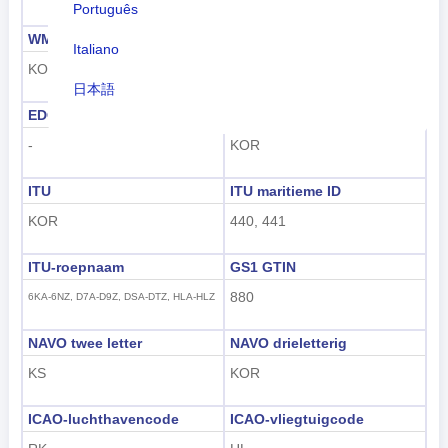
Português
WMO
IOC
Italiano
KO
KOR
日本語
EDGAR
FIFA
Nederlands
-
KOR
tiếng Việt
ITU
ITU maritieme ID
Indonesian
KOR
440, 441
한국어
ITU-roepnaam
GS1 GTIN
हिंदी
880
6KA-6NZ, D7A-D9Z, DSA-DTZ, HLA-HLZ
NAVO twee letter
NAVO drieletterig
KS
KOR
ICAO-luchthavencode
ICAO-vliegtuigcode