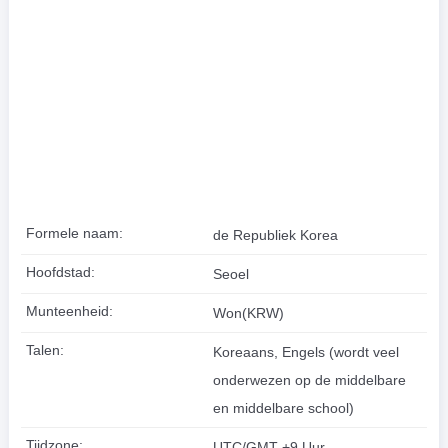
Formele naam:
de Republiek Korea
Hoofdstad:
Seoel
Munteenheid:
Won(KRW)
Talen:
Koreaans, Engels (wordt veel
onderwezen op de middelbare
en middelbare school)
Tijdzone:
UTC/GMT +9 Uur