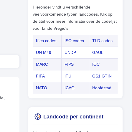
Hieronder vindt u verschillende
veelvoorkomende typen landcodes. Klik op
de titel voor meer informatie over de codelijst
voor landen/regio's.
Kies codes
ISO codes
TLD codes
UN M49
UNDP
GAUL
MARC
FIPS
IOC
FIFA
ITU
GS1 GTIN
NATO
ICAO
Hoofdstad
de,
Landcode per continent