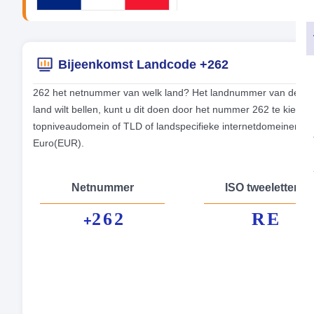
Bijeenkomst Landcode +262
262 het netnummer van welk land? Het landnummer van de tele
land wilt bellen, kunt u dit doen door het nummer 262 te kieze
topniveaudomein of TLD of landspecifieke internetdomeinen vo
Euro(EUR).
Netnummer
ISO tweeletterig
262
RE
+
Fo
Hoo