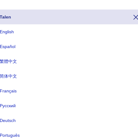
Talen
English
foon van Bijeenkomst is het nummer 262. Als u Bijeenkomst vanuit ee
Español
n, voor het hele telefoonnummer van Bijeenkomst begint met +262). Het
or Bijeenkomst eindigen op .re en de valutanaam van Bijeenkomst is
繁體中文
简体中文
ISO drieletterig
TLD
Français
REU
.re
Русский
rmele naam:
-
Deutsch
fdstad:
Saint-Denis
Português