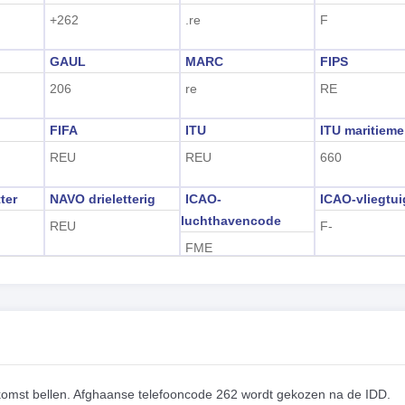
+262
.re
F
GAUL
MARC
FIPS
206
re
RE
FIFA
ITU
ITU maritieme
REU
REU
660
ter
NAVO drieletterig
ICAO-
ICAO-vliegtu
luchthavencode
REU
F-
FME
komst bellen. Afghaanse telefooncode 262 wordt gekozen na de IDD.