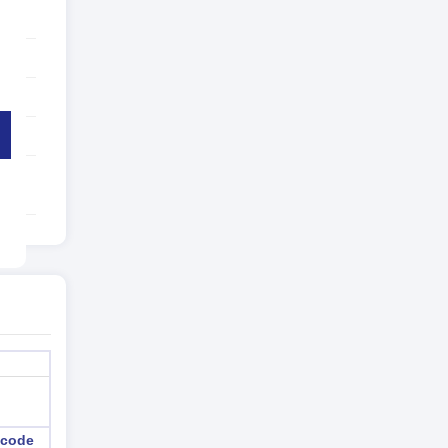
7
 code