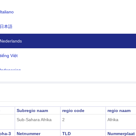
nteenheid:
Euro(EUR)
Italiano
en:
Frans
日本語
dzone:
UTC/GMT +4 Uur
ertijd:
Nederlands
Niet toepasbaar
2026-08-07 14:23:4
ale tijd:
tiếng Việt
int-Denis)
Indonesian
한국어
हिंदी
e
Subregio naam
regio code
regio naam
Sub-Sahara Afrika
2
Afrika
pha-3
Netnummer
TLD
Nummerplaat