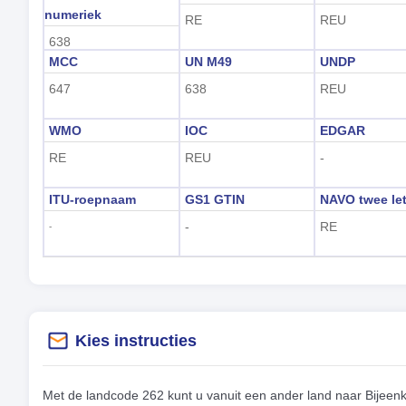
numeriek
RE
REU
638
MCC
UN M49
UNDP
647
638
REU
WMO
IOC
EDGAR
RE
REU
-
ITU-roepnaam
GS1 GTIN
NAVO twee let
-
RE
-
Kies instructies
Met de landcode 262 kunt u vanuit een ander land naar Bijeen