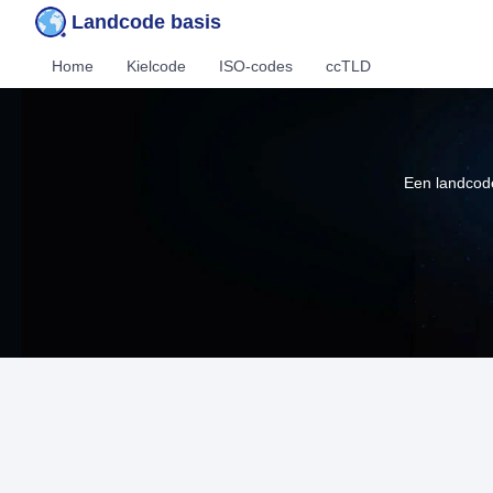
Landcode basis
Home
Kielcode
ISO-codes
ccTLD
Een landcode