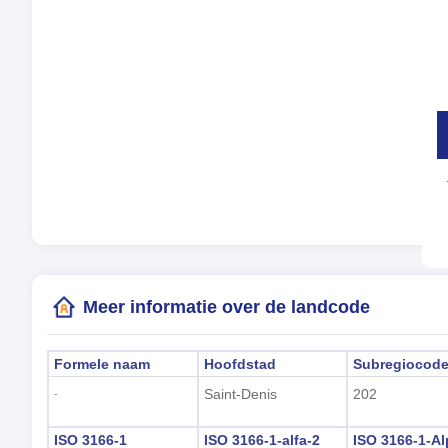
Mu
Tal
Tij
Zom
Lok
(Sa
Meer informatie over de landcode
Formele naam
Hoofdstad
Subregiocod
Saint-Denis
202
-
ISO 3166-1
ISO 3166-1-alfa-2
ISO 3166-1-Al