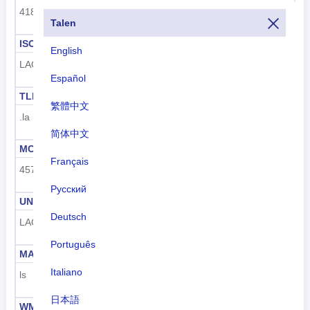
418
LA
Talen
ISO 3166-1-Alpha-3
Netnummer
English
LAO
+856
Español
TLD
Nummerplaat code
繁體中文
.la
LAO
简体中文
MCC
UN M49
Français
457
418
Русский
UNDP
GAUL
Deutsch
LAO
139
Português
MARC
FIPS
Italiano
ls
LA
日本語
WMO
IOC