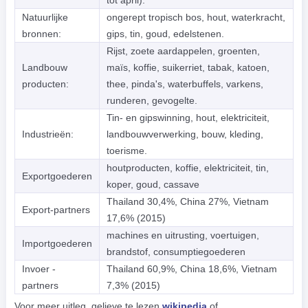
tot april).
Natuurlijke
ongerept tropisch bos, hout, waterkracht,
bronnen:
gips, tin, goud, edelstenen.
Rijst, zoete aardappelen, groenten,
Landbouw
maïs, koffie, suikerriet, tabak, katoen,
producten:
thee, pinda's, waterbuffels, varkens,
runderen, gevogelte.
Tin- en gipswinning, hout, elektriciteit,
Industrieën:
landbouwverwerking, bouw, kleding,
toerisme.
houtproducten, koffie, elektriciteit, tin,
Exportgoederen
koper, goud, cassave
Thailand 30,4%, China 27%, Vietnam
Export-partners
17,6% (2015)
machines en uitrusting, voertuigen,
Importgoederen
brandstof, consumptiegoederen
Invoer -
Thailand 60,9%, China 18,6%, Vietnam
partners
7,3% (2015)
Voor meer uitleg, gelieve te lezen
wikipedia
of