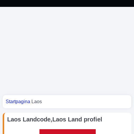
Je bent hier
Startpagina
Laos
Laos Landcode,Laos Land profiel