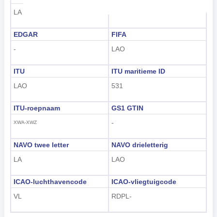
Nederlands
LA
LAO
tiếng Việt
EDGAR
FIFA
-
LAO
Indonesian
한국어
ITU
ITU maritieme ID
LAO
531
हिंदी
ITU-roepnaam
GS1 GTIN
-
XWA-XWZ
NAVO twee letter
NAVO drieletterig
LA
LAO
ICAO-luchthavencode
ICAO-vliegtuigcode
VL
RDPL-