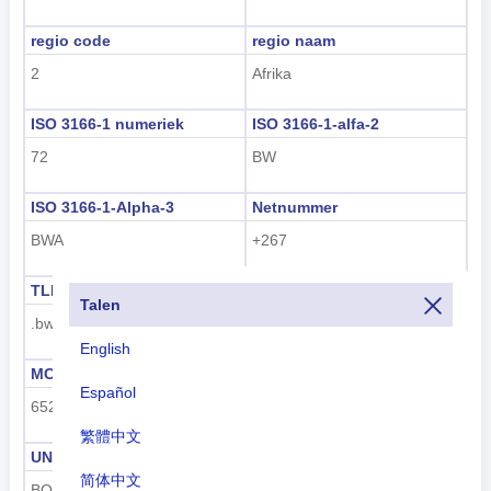
regio code
regio naam
2
Afrika
ISO 3166-1 numeriek
ISO 3166-1-alfa-2
72
BW
ISO 3166-1-Alpha-3
Netnummer
BWA
+267
TLD
Nummerplaat code
Talen
.bw
BW
English
MCC
UN M49
Español
652
72
繁體中文
UNDP
GAUL
简体中文
BOT
35