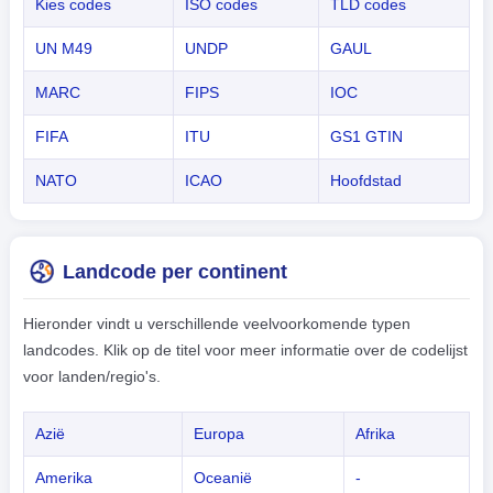
Kies codes
ISO codes
TLD codes
UN M49
UNDP
GAUL
MARC
FIPS
IOC
FIFA
ITU
GS1 GTIN
NATO
ICAO
Hoofdstad
Landcode per continent
Hieronder vindt u verschillende veelvoorkomende typen
landcodes. Klik op de titel voor meer informatie over de codelijst
voor landen/regio's.
Azië
Europa
Afrika
Amerika
Oceanië
-