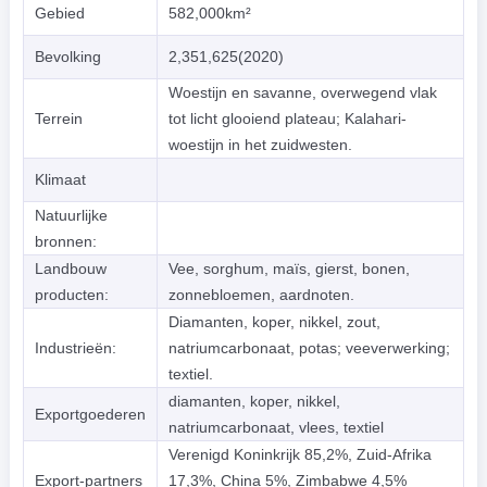
Gebied
582,000km²
Bevolking
2,351,625(2020)
Woestijn en savanne, overwegend vlak
Terrein
tot licht glooiend plateau; Kalahari-
woestijn in het zuidwesten.
Klimaat
Natuurlijke
bronnen:
Landbouw
Vee, sorghum, maïs, gierst, bonen,
producten:
zonnebloemen, aardnoten.
Diamanten, koper, nikkel, zout,
Industrieën:
natriumcarbonaat, potas; veeverwerking;
textiel.
diamanten, koper, nikkel,
Exportgoederen
natriumcarbonaat, vlees, textiel
Verenigd Koninkrijk 85,2%, Zuid-Afrika
Export-partners
17,3%, China 5%, Zimbabwe 4,5%