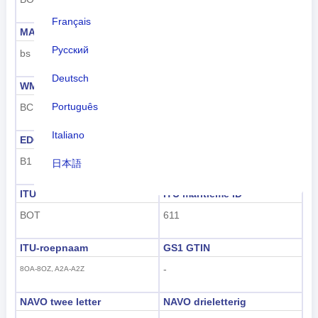
Français
MARC
FIPS
Русский
bs
BC
Deutsch
WMO
IOC
Português
BC
BOT
Italiano
EDGAR
FIFA
B1
BOT
日本語
Nederlands
ITU
ITU maritieme ID
BOT
611
tiếng Việt
ITU-roepnaam
GS1 GTIN
Indonesian
-
8OA-8OZ, A2A-A2Z
한국어
NAVO twee letter
NAVO drieletterig
हिंदी