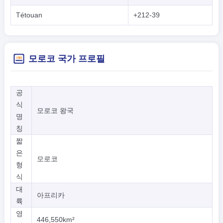
Tétouan
+212-39
모로코 국가 프로필
공
식
모로코 왕국
명
칭
짧
은
모로코
형
식
대
아프리카
륙
영
446,550km²