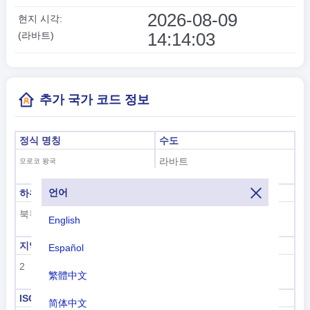
2026-08-09
현지 시각:
14:14:04
(라바트)
추가 국가 코드 정보
정식 명칭
수도
라바트
모로코 왕국
언어
하위 지역 코드
하위 지역 이름
북부 아프리카
북부 아프리카
English
지역 코드
지역 이름
Español
2
아프리카
繁體中文
ISO 3166-1 숫자
ISO 3166-1-알파-2
简体中文