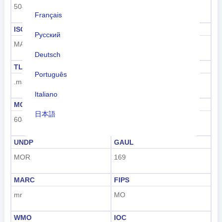
504
MA
Français
ISO 3166-1-알파-3
전화 걸기 코드
Русский
MAR
+212
Deutsch
TLD
번호판 코드
Português
.ma
MA
Italiano
MCC
UN M49
日本語
604
504
Nederlands
UNDP
GAUL
tiếng Việt
MOR
169
Indonesian
MARC
FIPS
한국어
mr
MO
हिंदी
WMO
IOC