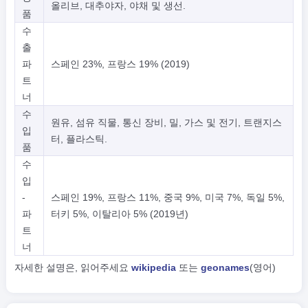
올리브, 대추야자, 야채 및 생선.
품
수
출
파
스페인 23%, 프랑스 19% (2019)
트
너
수
원유, 섬유 직물, 통신 장비, 밀, 가스 및 전기, 트랜지스
입
터, 플라스틱.
품
수
입
-
스페인 19%, 프랑스 11%, 중국 9%, 미국 7%, 독일 5%,
파
터키 5%, 이탈리아 5% (2019년)
트
너
자세한 설명은, 읽어주세요
wikipedia
또는
geonames
(영어)