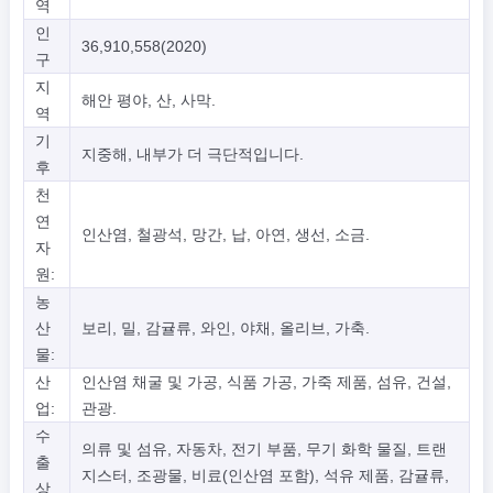
역
인
36,910,558(2020)
구
지
해안 평야, 산, 사막.
역
기
지중해, 내부가 더 극단적입니다.
후
천
연
인산염, 철광석, 망간, 납, 아연, 생선, 소금.
자
원:
농
산
보리, 밀, 감귤류, 와인, 야채, 올리브, 가축.
물:
산
인산염 채굴 및 가공, 식품 가공, 가죽 제품, 섬유, 건설,
업:
관광.
수
의류 및 섬유, 자동차, 전기 부품, 무기 화학 물질, 트랜
출
지스터, 조광물, 비료(인산염 포함), 석유 제품, 감귤류,
상