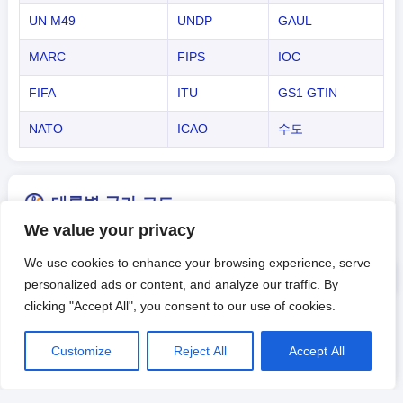
UN M49
UNDP
GAUL
MARC
FIPS
IOC
FIFA
ITU
GS1 GTIN
NATO
ICAO
수도
대륙별 국가 코드
We value your privacy
다음은 몇 가지 일반적인 국가 코드 유형입니다. 국가/지역 코드
We use cookies to enhance your browsing experience, serve
목록에 대한 자세한 내용을 보려면 제목을 클릭하세요.
personalized ads or content, and analyze our traffic. By
clicking "Accept All", you consent to our use of cookies.
아시아
유럽
아프리카
아메리카
오세아니아
-
Customize
Reject All
Accept All