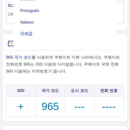
ICAO 공항 코드
ICAO 항공기 코드
Português
OK
9K-
Italiano
日本語
전화 걸기 지침
Nederlands
tiếng Việt
965 국가 코드
를 사용하면 쿠웨이트 다른 나라에서요. 쿠웨이트
전화번호 965는 IDD 다음에 다이얼됩니다. 쿠웨이트 국제 전화
Indonesian
965 다음에는 지역번호가 옵니다.
한국어
IDD
국가 코드
도시 코드
전화 번호
हिंदी
+
965
---
----