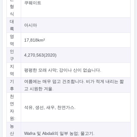
쿠웨이트
형
식
대
아시아
륙
영
17,818km²
역
인
4,270,563(2020)
구
지
평평한 모래 사막; 강이나 산이 없습니다.
역
기
여름에는 매우 덥고 건조합니다. 비가 적게 내리는 짧
후
고 시원한 겨울.
천
연
석유, 생선, 새우, 천연가스.
자
원:
농
산
Wafra 및 Abdali의 일부 농업; 물고기.