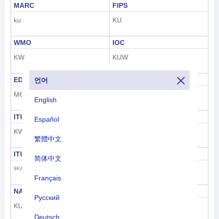
MARC
FIPS
ku
KU
WMO
IOC
KW
KUW
EDGAR
FIFA
언어
M6
KUW
English
ITU
ITU 해양 ID
Español
KWT
447
繁體中文
ITU 콜사인
GS1 GTIN
简体中文
627
9KA-9KZ
Français
NATO 두 글자
NATO 세 글자
Русский
KU
KWT
Deutsch