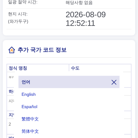
일광 절약 시간:
해당사항 없음
2026-08-09
현지 시각:
12:52:12
(와가두구)
추가 국가 코드 정보
정식 명칭
수도
와가두구
부키 나 파소
언어
하위 지역 코드
하위 지역 이름
English
사하라 이남 아프리카
사하라 이남 아프리카
Español
지역 코드
지역 이름
繁體中文
2
아프리카
简体中文