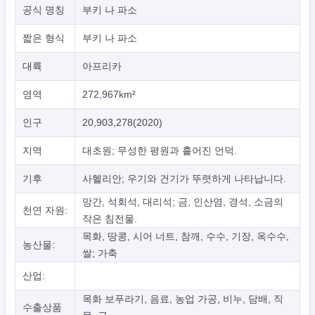
공식 명칭
부키 나 파소
짧은 형식
부키 나 파소
대륙
아프리카
영역
272,967km²
인구
20,903,278(2020)
지역
대초원; 무성한 평원과 흩어진 언덕.
기후
사헬리안; 우기와 건기가 뚜렷하게 나타납니다.
망간, 석회석, 대리석; 금, 인산염, 경석, 소금의
천연 자원:
작은 침전물.
목화, 땅콩, 시어 너트, 참깨, 수수, 기장, 옥수수,
농산물:
쌀; 가축
산업:
목화 보푸라기, 음료, 농업 가공, 비누, 담배, 직
수출상품