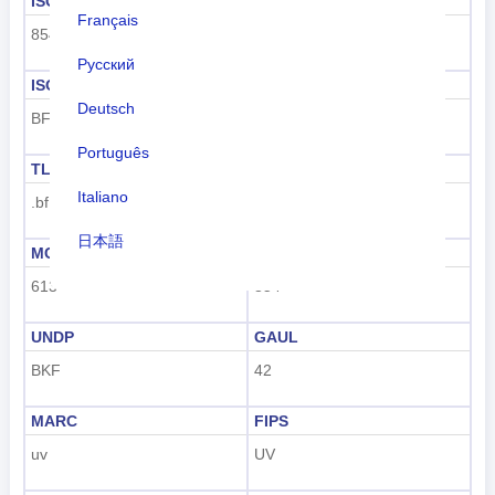
ISO 3166-1 숫자
ISO 3166-1-알파-2
Français
854
BF
Русский
ISO 3166-1-알파-3
전화 걸기 코드
Deutsch
BFA
+226
Português
TLD
번호판 코드
Italiano
.bf
BF
日本語
MCC
UN M49
Nederlands
613
854
tiếng Việt
UNDP
GAUL
BKF
42
Indonesian
한국어
MARC
FIPS
uv
UV
हिंदी