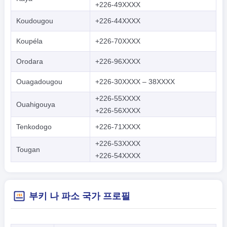
+226-49XXXX
Koudougou
+226-44XXXX
Koupéla
+226-70XXXX
Orodara
+226-96XXXX
Ouagadougou
+226-30XXXX – 38XXXX
+226-55XXXX
Ouahigouya
+226-56XXXX
Tenkodogo
+226-71XXXX
+226-53XXXX
Tougan
+226-54XXXX
부키 나 파소 국가 프로필