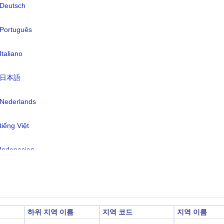
Deutsch
어:
영어 76.8%, 북경어 1.6%, 이탈리아
Português
1.4%, 아랍어 1.3%, 그리스어 1.2%,
어 1.2%, 베트남어 1.1%, 기타 10.4%
Italiano
특정 5% (2011년 기준)
간대:
日本語
UTC/GMT +10 시간
광 절약 시간:
DST가 아님
Nederlands
2026-08-08 22:13:2
지 시각:
tiếng Việt
버라)
Indonesian
한국어
हिंदी
하위 지역 이름
지역 코드
지역 이름