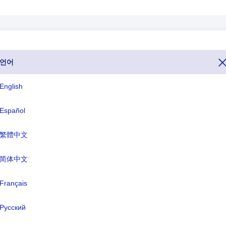
언어
1. 전화하고 싶다면 호주 다른 나라에서, 전화번호로 전화하시면 됩니다 6
호주 다음으로 시작 +61).최상위 수준
61
도메인 또는 TLD 또는 국가별 
English
.
Español
ISO 세 글자
TLD
繁體中文
AUS
.au
简体中文
식 명칭:
Français
호주
도:
캔버라
Русский
화:
호주 달러(AUD)