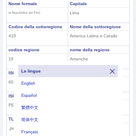
Nome formale
Capitale
Lima
la Repubblica del Perù
Codice della sottoregione
Nome della sottoregione
419
America Latina e Caraibi
codice regione
nome della regione
19
Americhe
Le lingue
ISO 3166-1 numerico
ISO 3166-1-Alfa-2
604
PE
English
Español
ISO 3166-1-Alfa-3
Prefisso telefonico
PER
+51
繁體中文
TLD
Codice targa
简体中文
.pe
PE
Français