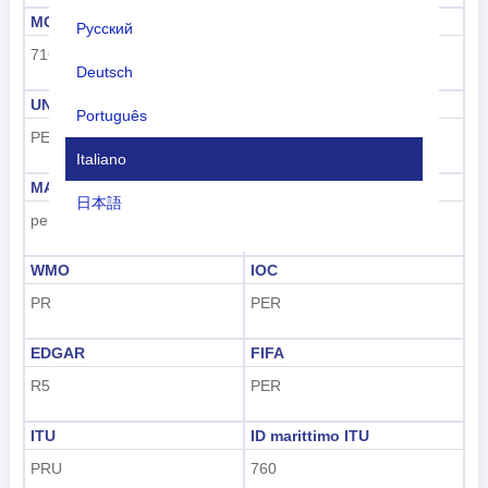
MCC
UN M49
Русский
716
604
Deutsch
UNDP
GAUL
Português
PER
195
Italiano
MARC
FIPS
日本語
pe
PE
Nederlands
WMO
IOC
tiếng Việt
PR
PER
Indonesian
EDGAR
FIFA
한국어
R5
PER
हिंदी
ITU
ID marittimo ITU
PRU
760