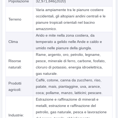
Popolazione
32,971,846(2020)
Varia ampiamente tra le pianure costiere
occidentali, gli altopiani andini centrali e le
Terreno
pianure tropicali orientali nel bacino
amazzonico.
Arido e mite nella zona costiera, da
Clima
temperato a gelido nelle Ande e caldo e
umido nelle pianure della giungla.
Rame, argento, oro, petrolio, legname,
Risorse
pesce, minerale di ferro, carbone, fosfato,
naturali:
cloruro di potassio, energia idroelettrica,
gas naturale.
Caffè, cotone, canna da zucchero, riso,
Prodotti
patate, mais, piantaggine, uva, arance,
agricoli:
coca; pollame, manzo, latticini; pescare.
Estrazione e raffinazione di minerali e
metalli, estrazione e raffinazione del
petrolio, gas naturale, pesca e lavorazione
Industrie: