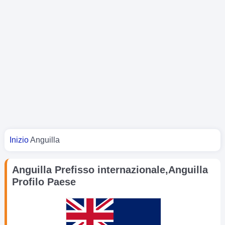
Tu sei qui
Inizio
Anguilla
Anguilla Prefisso internazionale,Anguilla
Profilo Paese