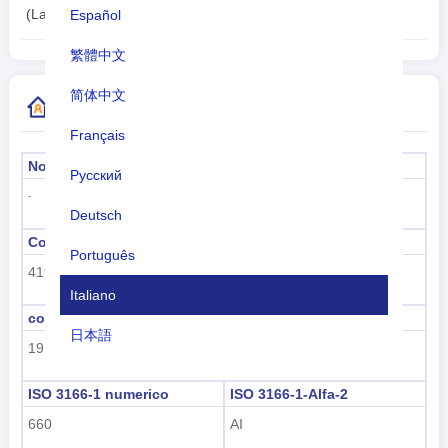
11:09:09
(La Valle)
Español
繁體中文
简体中文
Ulteriori informazioni sul codice paese
Français
Nome formale
Capitale
Русский
La Valle
-
Deutsch
Codice della sottoregione
Nome della sottoregione
Português
419
America Latina e Caraibi
Italiano
codice regione
nome della regione
日本語
19
Americhe
Nederlands
ISO 3166-1 numerico
ISO 3166-1-Alfa-2
tiếng Việt
660
AI