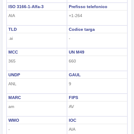
Indonesian
ISO 3166-1-Alfa-3
Prefisso telefonico
한국어
AIA
+1-264
हिंदी
TLD
Codice targa
.ai
-
MCC
UN M49
365
660
UNDP
GAUL
ANL
9
MARC
FIPS
am
AV
WMO
IOC
-
AIA