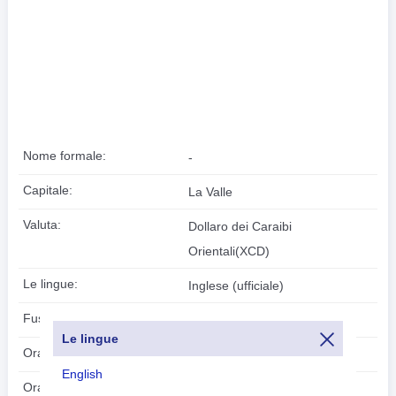
Nome formale:
-
Capitale:
La Valle
Valuta:
Dollaro dei Caraibi
Orientali(XCD)
Le lingue:
Inglese (ufficiale)
Fuso orario:
UTC/GMT -4 Ore
Le lingue
Ora legale:
Non applicabile
English
2026-08-09
Ora locale: