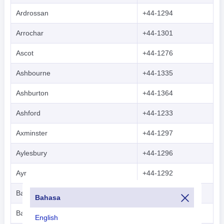
Ardrossan
+44-1294
Arrochar
+44-1301
Ascot
+44-1276
Ashbourne
+44-1335
Ashburton
+44-1364
Ashford
+44-1233
Axminster
+44-1297
Aylesbury
+44-1296
Ayr
+44-1292
Banbury
+44-1295
Bahasa
Banchory
+44-1330
English