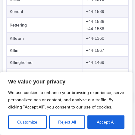
Kendal
+44-1539
+44-1536
Kettering
+44-1538
Killearn
+44-1360
Killin
+44-1567
Killingholme
+44-1469
Kilmarnock
+44-1563
We value your privacy
Kings Lynn
+44-1553
We use cookies to enhance your browsing experience, serve
Kingsbridge
+44-1548
personalized ads or content, and analyze our traffic. By
clicking "Accept All", you consent to our use of cookies.
Kington
+44-1544
Customize
Reject All
Accept All
Kingussie
+44-1540
Kinross
+44-1577