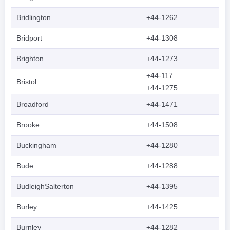
Bridlington
+44-1262
Bridport
+44-1308
Brighton
+44-1273
+44-117
Bristol
+44-1275
Broadford
+44-1471
Brooke
+44-1508
Buckingham
+44-1280
Bude
+44-1288
BudleighSalterton
+44-1395
Burley
+44-1425
Burnley
+44-1282