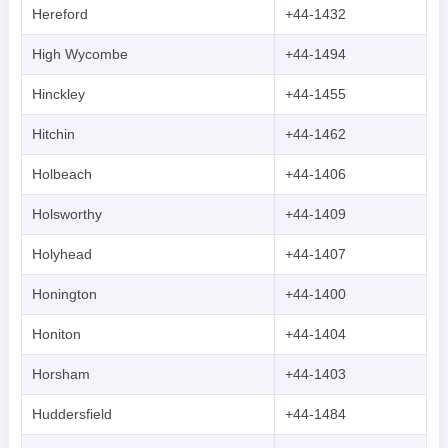
Hereford
+44-1432
High Wycombe
+44-1494
Hinckley
+44-1455
Hitchin
+44-1462
Holbeach
+44-1406
Holsworthy
+44-1409
Holyhead
+44-1407
Honington
+44-1400
Honiton
+44-1404
Horsham
+44-1403
Huddersfield
+44-1484