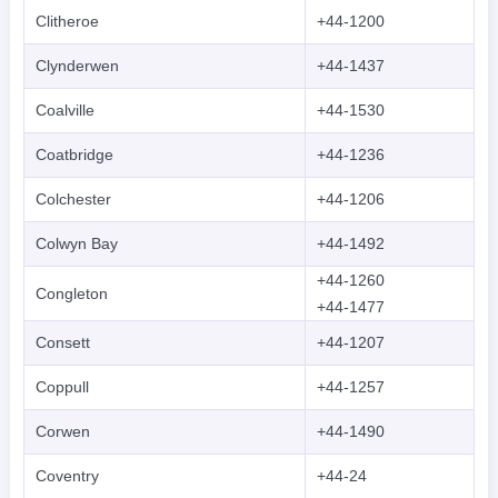
Clitheroe
+44-1200
Clynderwen
+44-1437
Coalville
+44-1530
Coatbridge
+44-1236
Colchester
+44-1206
Colwyn Bay
+44-1492
+44-1260
Congleton
+44-1477
Consett
+44-1207
Coppull
+44-1257
Corwen
+44-1490
Coventry
+44-24