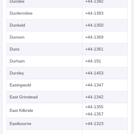
Dundee
+44-1382
Dunfermline
+44-1383
Dunkeld
+44-1350
Dunoon
+44-1369
Duns
+44-1361
Durham
+44-191
Dursley
+44-1453
Easingwold
+44-1347
East Grinstead
+44-1342
+44-1355
East Kilbride
+44-1357
Eastbourne
+44-1323