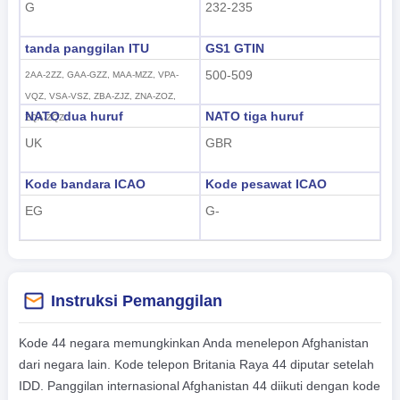
G
232-235
tanda panggilan ITU
GS1 GTIN
500-509
2AA-2ZZ, GAA-GZZ, MAA-MZZ, VPA-
VQZ, VSA-VSZ, ZBA-ZJZ, ZNA-ZOZ,
NATO dua huruf
NATO tiga huruf
ZQA-ZQZ
UK
GBR
Kode bandara ICAO
Kode pesawat ICAO
EG
G-
Instruksi Pemanggilan
Kode 44 negara memungkinkan Anda menelepon Afghanistan
dari negara lain. Kode telepon Britania Raya 44 diputar setelah
IDD. Panggilan internasional Afghanistan 44 diikuti dengan kode