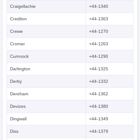
Craigellachie
+44-1340
Crediton
+44-1363
Crewe
+44-1270
Cromer
+44-1263
Cumnock
+44-1290
Darlington
+44-1325
Derby
+44-1332
Dereham
+44-1362
Devizes
+44-1380
Dingwall
+44-1349
Diss
+44-1379