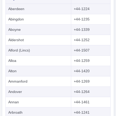
Aberdeen
+44-1224
Abingdon
+44-1235
Aboyne
+44-1339
Aldershot
+44-1252
Alford (Lincs)
+44-1507
Alloa
+44-1259
Alton
+44-1420
Ammanford
+44-1269
Andover
+44-1264
Annan
+44-1461
Arbroath
+44-1241