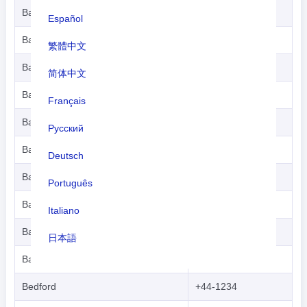
Banff
+44-1261
Español
Bangor (N. Wales)
+44-1248
繁體中文
Barmouth
+44-1341
简体中文
Barnsley
+44-1226
Français
Barnstable
+44-1271
Русский
Barrow-in-Furness
+44-1229
Deutsch
Barry
+44-1446
Português
Basingstoke
+44-1246
Italiano
Bath
+44-1225
日本語
Bathgate
+44-1506
Nederlands
Bedford
+44-1234
tiếng Việt