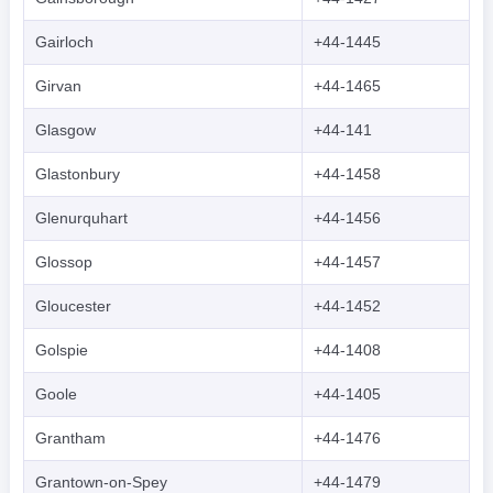
Gairloch
+44-1445
Girvan
+44-1465
Glasgow
+44-141
Glastonbury
+44-1458
Glenurquhart
+44-1456
Glossop
+44-1457
Gloucester
+44-1452
Golspie
+44-1408
Goole
+44-1405
Grantham
+44-1476
Grantown-on-Spey
+44-1479