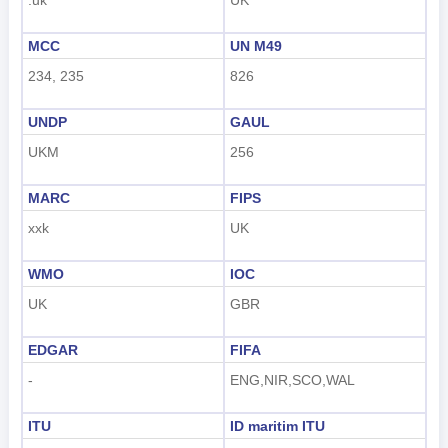
MCC
UN M49
234, 235
826
UNDP
GAUL
UKM
256
MARC
FIPS
xxk
UK
WMO
IOC
UK
GBR
EDGAR
FIFA
-
ENG,NIR,SCO,WAL
ITU
ID maritim ITU