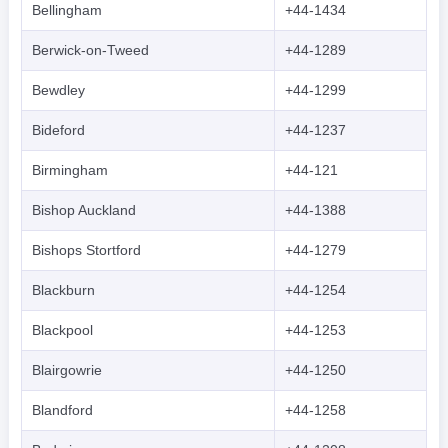
Bellingham
+44-1434
Indonesian
Berwick-on-Tweed
+44-1289
한국어
Bewdley
+44-1299
हिंदी
Bideford
+44-1237
Birmingham
+44-121
Bishop Auckland
+44-1388
Bishops Stortford
+44-1279
Blackburn
+44-1254
Blackpool
+44-1253
Blairgowrie
+44-1250
Blandford
+44-1258