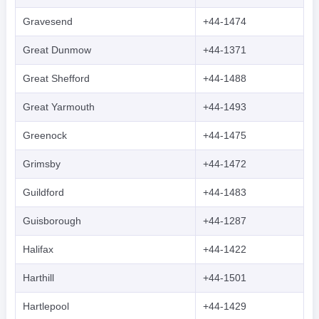
Gravesend
+44-1474
Great Dunmow
+44-1371
Great Shefford
+44-1488
Great Yarmouth
+44-1493
Greenock
+44-1475
Grimsby
+44-1472
Guildford
+44-1483
Guisborough
+44-1287
Halifax
+44-1422
Harthill
+44-1501
Hartlepool
+44-1429