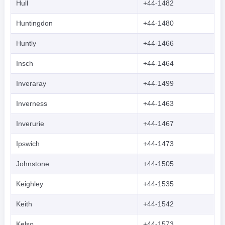
Hull
+44-1482
Huntingdon
+44-1480
Huntly
+44-1466
Insch
+44-1464
Inveraray
+44-1499
Inverness
+44-1463
Inverurie
+44-1467
Ipswich
+44-1473
Johnstone
+44-1505
Keighley
+44-1535
Keith
+44-1542
Kelso
+44-1573