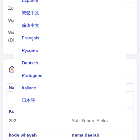
Español
Zona waktu:
UTC/GMT +6 Jam
繁體中文
Waktu musim panas:
Tak dapat diterapkan
简体中文
2026-08-07
Waktu lokal:
Français
05:37:01
(Diego Garcia)
Русский
Deutsch
Informasi Kode Negara Lainnya
Português
Nama formal
Modal
Italiano
Diego Garcia
-
日本語
Kode sub wilayah
Nama sub wilayah
Nederlands
202
Sub-Sahara Afrika
tiếng Việt
kode wilayah
nama daerah
Indonesian