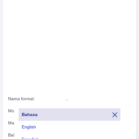
Nama formal:
-
Modal:
Diego Garcia
Bahasa
Mata uang:
Dolar Amerika(USD)
English
Bahasa:
Bahasa inggris