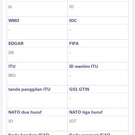
bi
IO
WMO
IOC
-
-
EDGAR
FIFA
D6
-
ITU
ID maritim ITU
BIO
-
tanda panggilan ITU
GS1 GTIN
-
-
NATO dua huruf
NATO tiga huruf
IO
IOT
Kode bandara ICAO
Kode pesawat ICAO