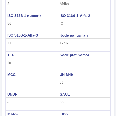
2
Afrika
한국어
ISO 3166-1 numerik
ISO 3166-1-Alfa-2
हिंदी
86
IO
ISO 3166-1-Alfa-3
Kode panggilan
IOT
+246
TLD
Kode plat nomor
.io
-
MCC
UN M49
-
86
UNDP
GAUL
-
38
MARC
FIPS