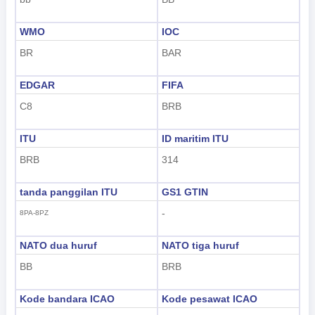
WMO
IOC
BR
BAR
EDGAR
FIFA
C8
BRB
ITU
ID maritim ITU
BRB
314
tanda panggilan ITU
GS1 GTIN
-
8PA-8PZ
NATO dua huruf
NATO tiga huruf
BB
BRB
Kode bandara ICAO
Kode pesawat ICAO