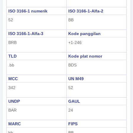
tiếng Việt
ISO 3166-1 numerik
ISO 3166-1-Alfa-2
Indonesian
52
BB
한국어
ISO 3166-1-Alfa-3
Kode panggilan
हिंदी
BRB
+1-246
TLD
Kode plat nomor
.bb
BDS
MCC
UN M49
342
52
UNDP
GAUL
BAR
24
MARC
FIPS
bb
BB