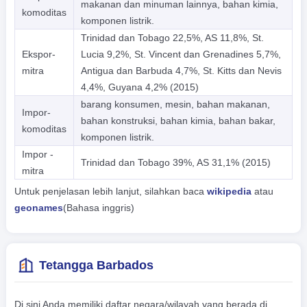
makanan dan minuman lainnya, bahan kimia,
komoditas
komponen listrik.
Trinidad dan Tobago 22,5%, AS 11,8%, St.
Ekspor-
Lucia 9,2%, St. Vincent dan Grenadines 5,7%,
mitra
Antigua dan Barbuda 4,7%, St. Kitts dan Nevis
4,4%, Guyana 4,2% (2015)
barang konsumen, mesin, bahan makanan,
Impor-
bahan konstruksi, bahan kimia, bahan bakar,
komoditas
komponen listrik.
Impor -
Trinidad dan Tobago 39%, AS 31,1% (2015)
mitra
Untuk penjelasan lebih lanjut, silahkan baca
wikipedia
atau
geonames
(Bahasa inggris)
Tetangga Barbados
Di sini Anda memiliki daftar negara/wilayah yang berada di