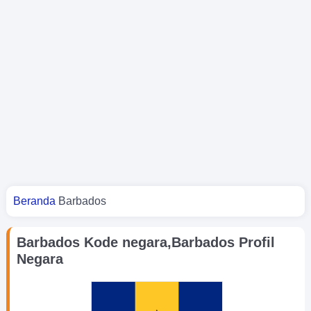
Kamu di sini
Beranda
Barbados
Barbados Kode negara,Barbados Profil
Negara