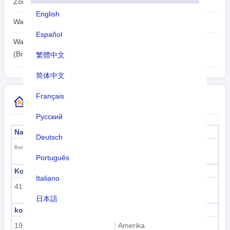
Zona waktu:
UTC/GMT -4 Jam
English
Waktu musim panas:
Tak dapat diterapkan
Español
2026-08-07
Waktu lokal:
15:07:27
(Bridgetown)
繁體中文
简体中文
Français
Informasi Kode Negara Lainnya
Русский
Nama formal
Modal
Deutsch
Bridgetown
Barbados
Português
Kode sub wilayah
Nama sub wilayah
Italiano
419
Amerika Latin dan Karibia
日本語
kode wilayah
nama daerah
Nederlands
19
Amerika