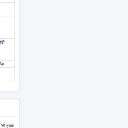
ईडी
ोड
 995 इसके