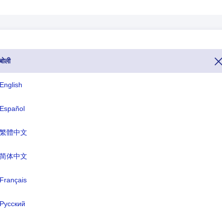
बोली
य क्षेत्र,शहर का कोड,डायलिंग निर्देश,जॉर्जिया देश के प्रोफ़ाइल,जॉर्जिया के पड़ोसी
English
त्र भाग.
Español
आईएसओ तीन अक्षर
TLD
繁體中文
GEO
.ge
简体中文
ारिक नाम:
Français
जॉर्जिया
:
त्बिलिसी
Русский
ा:
लारी(GEL)