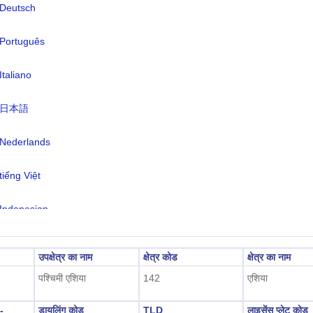
Deutsch
:
जॉर्जियाई (आधिकारिक) 71%, रूसी 9%, अर्मेन
Português
7%, अज़ेरी 6%, अन्य 7%
क्षेत्र:
UTC/GMT +4 घंटे
Italiano
 के समय को बचाना:
लागू नहीं
日本語
2026-08-07 14:11:47
ानीय समय:
िलिसी)
Nederlands
tiếng Việt
Indonesian
한국어
उपक्षेत्र का नाम
क्षेत्र कोड
क्षेत्र का नाम
हिंदी
पश्चिमी एशिया
142
एशिया
-
डायलिंग कोड
TLD
लाइसेंस प्लेट कोड