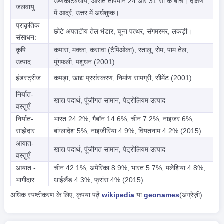
उष्णकटिबंधीय, औसत तापमान 24 और 31 सी के बीच। दक्षिण
जलवायु
में आर्द्र; उत्तर में अर्धशुष्क।
प्राकृतिक
छोटे अपतटीय तेल भंडार, चूना पत्थर, संगमरमर, लकड़ी।
संसाधन:
कृषि
कपास, मक्का, कसावा (टैपिओका), रतालू, सेम, पाम तेल,
उत्पाद:
मूंगफली, पशुधन (2001)
इंडस्ट्रीज:
कपड़ा, खाद्य प्रसंस्करण, निर्माण सामग्री, सीमेंट (2001)
निर्यात-
खाद्य पदार्थ, पूंजीगत सामान, पेट्रोलियम उत्पाद
वस्तुएँ
निर्यात-
भारत 24.2%, गैबॉन 14.6%, चीन 7.2%, नाइजर 6%,
साझेदार
बांग्लादेश 5%, नाइजीरिया 4.9%, वियतनाम 4.2% (2015)
आयात-
खाद्य पदार्थ, पूंजीगत सामान, पेट्रोलियम उत्पाद
वस्तुएँ
आयात -
चीन 42.1%, अमेरिका 8.9%, भारत 5.7%, मलेशिया 4.8%,
भागीदार
थाईलैंड 4.3%, फ्रांस 4% (2015)
अधिक स्पष्टीकरण के लिए, कृपया पढ़ें
wikipedia
या
geonames
(अंग्रेज़ी)