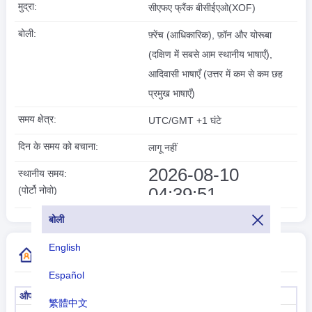
मुद्रा:
सीएफए फ्रैंक बीसीईएओ(XOF)
बोली:
फ़्रेंच (आधिकारिक), फ़ॉन और योरूबा
(दक्षिण में सबसे आम स्थानीय भाषाएँ),
आदिवासी भाषाएँ (उत्तर में कम से कम छह
प्रमुख भाषाएँ)
समय क्षेत्र:
UTC/GMT +1 घंटे
दिन के समय को बचाना:
लागू नहीं
2026-08-10
स्थानीय समय:
04:39:51
(पोर्टो नोवो)
बोली
English
अधिक देश कोड जानकारी
Español
औपचारिक नाम
पूंजी
繁體中文