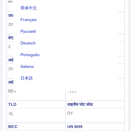
पोर्टो नोवो
बेनिन गणराज्य
简体中文
उपक्षेत्र कोड
उपक्षेत्र का नाम
Français
202
उप सहारा अफ्रीका
Русский
क्षेत्र कोड
क्षेत्र का नाम
Deutsch
2
अफ़्रीका
Português
आईएसओ 3166-1 संख्यात्मक
आईएसओ 3166-1-अल्फा-2
Italiano
204
BJ
日本語
आईएसओ 3166-1-अल्फा-3
डायलिंग कोड
Nederlands
BEN
+229
tiếng Việt
TLD
लाइसेंस प्लेट कोड
Indonesian
.bj
DY
한국어
MCC
UN M49