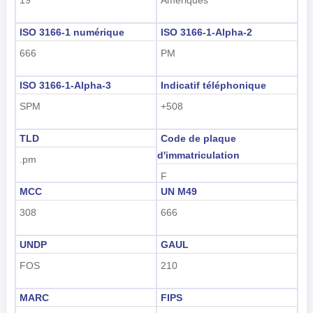
tiếng Việt
Indonesian
ISO 3166-1 numérique
ISO 3166-1-Alpha-2
666
PM
한국어
ISO 3166-1-Alpha-3
Indicatif téléphonique
हिंदी
SPM
+508
TLD
Code de plaque
d'immatriculation
.pm
F
MCC
UN M49
308
666
UNDP
GAUL
FOS
210
MARC
FIPS