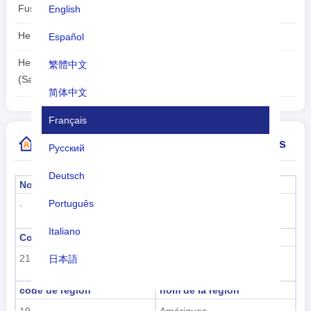
Fuseau horaire:
English
UTC/GMT -2 Heures
Heure d'été:
Español
À l'heure d'été
2026-08-09
Heure locale:
繁體中文
05:14:57
(Saint Pierre)
简体中文
Français
Plus d'informations sur l'indicatif de pays
Русский
Deutsch
Nom officiel
La capitale
Português
Saint Pierre
-
Italiano
Code de sous-région
Nom de la sous-région
21
Amérique du Nord
日本語
Nederlands
code de région
nom de la région
19
Amériques