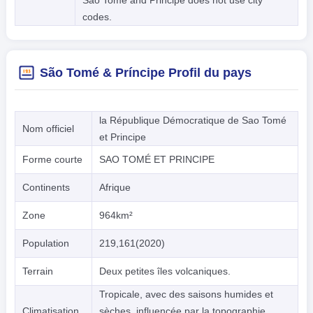
Sao Tome and Principe does not use city
codes.
São Tomé & Príncipe Profil du pays
la République Démocratique de Sao Tomé
Nom officiel
et Principe
Forme courte
SAO TOMÉ ET PRINCIPE
Continents
Afrique
Zone
964km²
Population
219,161(2020)
Terrain
Deux petites îles volcaniques.
Tropicale, avec des saisons humides et
Climatisation
sèches, influencée par la topographie