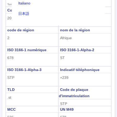
Italiano
Tomé et Principe
Code de sous-région
Nom de la sous-région
日本語
202
Afrique sub-saharienne
Nederlands
code de région
nom de la région
tiếng Việt
2
Afrique
Indonesian
ISO 3166-1 numérique
ISO 3166-1-Alpha-2
한국어
678
ST
हिंदी
ISO 3166-1-Alpha-3
Indicatif téléphonique
STP
+239
TLD
Code de plaque
d'immatriculation
.st
STP
MCC
UN M49