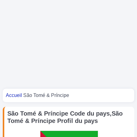
Vous êtes ici
Accueil
São Tomé & Príncipe
São Tomé & Príncipe Code du pays,São
Tomé & Príncipe Profil du pays