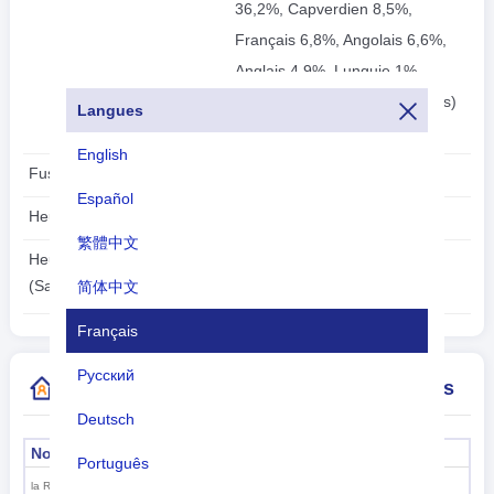
36,2%, Capverdien 8,5%,
Français 6,8%, Angolais 6,6%,
Anglais 4,9%, Lunguie 1%,
autres (dont langue des signes)
Langues
2,4%
English
Fuseau horaire:
UTC/GMT +0 Heures
Español
Heure d'été:
N'est pas applicable
繁體中文
2026-08-06
Heure locale:
08:42:47
(Sao Tomé)
简体中文
Français
Русский
Plus d'informations sur l'indicatif de pays
Deutsch
Nom officiel
La capitale
Português
Sao Tomé
la République Démocratique de Sao