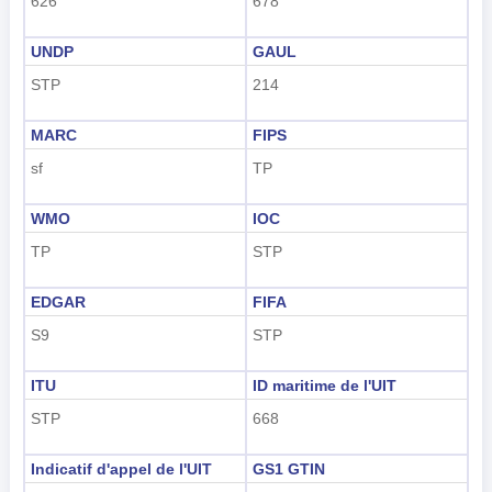
626
678
UNDP
GAUL
STP
214
MARC
FIPS
sf
TP
WMO
IOC
TP
STP
EDGAR
FIFA
S9
STP
ITU
ID maritime de l'UIT
STP
668
Indicatif d'appel de l'UIT
GS1 GTIN