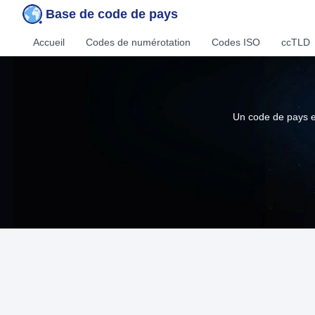
Base de code de pays
Accueil
Codes de numérotation
Codes ISO
ccTLD
Un code de pays es