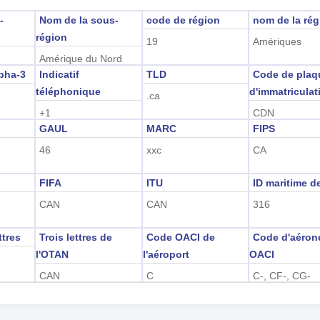
-
Nom de la sous-
code de région
nom de la rég
région
19
Amériques
Amérique du Nord
pha-3
Indicatif
TLD
Code de plaq
téléphonique
d'immatriculat
.ca
+1
CDN
GAUL
MARC
FIPS
46
xxc
CA
FIFA
ITU
ID maritime de
CAN
CAN
316
ttres
Trois lettres de
Code OACI de
Code d'aéron
l'OTAN
l'aéroport
OACI
CAN
C
C-, CF-, CG-