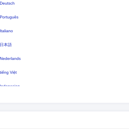
Deutsch
nnaie:
Dollar canadien(CAD)
ngues:
Anglais (officiel) 58,7 %, Français (off
Português
22 %, Punjabi 1,4 %, Italien 1,3 %,
Italiano
Espagnol 1,3 %, Allemand 1,3 %,
Cantonais 1,2 %, Tagalog 1,2 %, Ara
日本語
1,1 %, autres 10,5 % (est. 2011)
Nederlands
eau horaire:
UTC/GMT -4 Heures
re d'été:
À l'heure d'été
tiếng Việt
2026-08-07 05:43:1
re locale:
Indonesian
tawa)
한국어
हिंदी