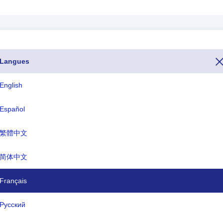
Langues
 appeler Canada depuis un autre pays, vous pouvez le faire en composa
éléphonique ou l'indicatif téléphonique de Canada commence par +1 ).Le
English
écifiques à un pays pour Canada se terminent par .ca et le nom de la 
Español
繁體中文
ISO trois lettres
TLD
CAN
.ca
简体中文
Français
 officiel:
Canada
Русский
capitale:
Ottawa