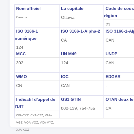
Nom officiel
La capitale
Code de sous
région
Ottawa
Canada
21
ISO 3166-1
ISO 3166-1-Alpha-2
ISO 3166-1-Al
numérique
CA
CAN
124
MCC
UN M49
UNDP
302
124
CAN
WMO
IOC
EDGAR
CN
CAN
-
Indicatif d'appel de
GS1 GTIN
OTAN deux le
l'UIT
000-139, 754-755
CA
CFA-CKZ, CYA-CZZ, VAA-
VGZ, VOA-VOZ, VXA-VYZ,
XJA-XOZ